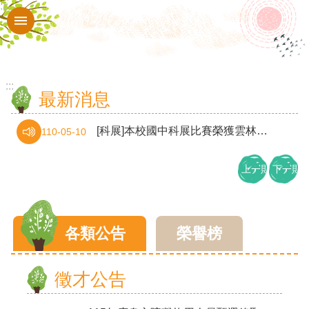
:::
跳到主要內容區塊
進
階
搜
尋
:::
最新消息
校
園
[科展]本校國中科展比賽榮獲雲林縣地球科學組第1名與生物組第3名
110-05-10
動
上一則
下一則
態
認
識
各類公告
榮譽榜
本
校
徵才公告
行