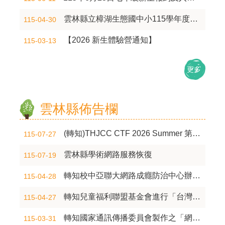
E
雲林縣立樟湖生態國中小115學年度新生暨轉學生錄取公告
115-04-30
化
宣
【2026 新生體驗營通知】
115-03-13
導
更多
專
區
雲林縣佈告欄
回
首
頁
(轉知)THJCC CTF 2026 Summer 第三屆夏季臺灣高中職聯合資安競賽
115-07-27
網
雲林縣學術網路服務恢復
115-07-19
站
導
轉知校中亞聯大網路成癮防治中心辦理「2026網路成癮防治學術研討會—AI世代的數位成癮」
115-04-28
覽
轉知兒童福利聯盟基金會進行「台灣國中生手機及網路使用調查」
115-04-27
雲
林
轉知國家通訊傳播委員會製作之「網路平臺兒少防護設定懶人包」圖卡及相關連結事
115-03-31
縣